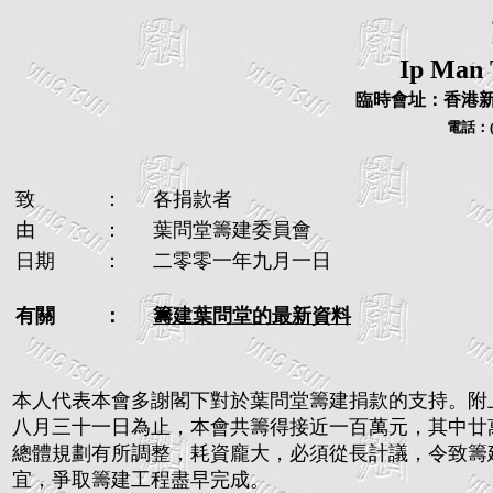
Ip Man 
臨時會址：香港新
電話：
致
：
各捐款者
由
：
葉問堂籌建委員會
日期
：
二零零一年九月一日
有關
：
籌建葉問堂的最新資料
本人代表本會多謝閣下對於葉問堂籌建捐款的支持。附
八月三十一日為止，本會共籌得接近一百萬元，其中廿
總體規劃有所調整，耗資龐大，必須從長計議，令致籌
宜，爭取籌建工程盡早完成。