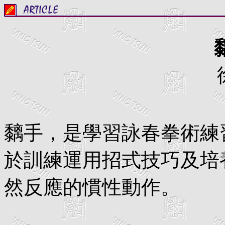
黐手，是學習詠春拳術練
於訓練運用招式技巧及培
然反應的慣性動作。