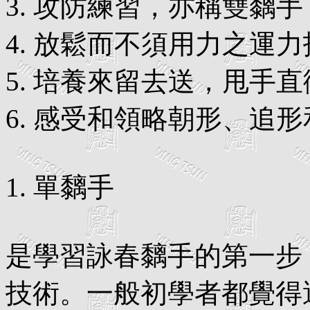
3. 攻防練習，亦稱雙黐手
4. 放鬆而不須用力之運
5. 培養來留去送，甩手
6. 感受和領略朝形、追
1. 單黐手
是學習詠春黐手的第一步
技術。一般初學者都覺得