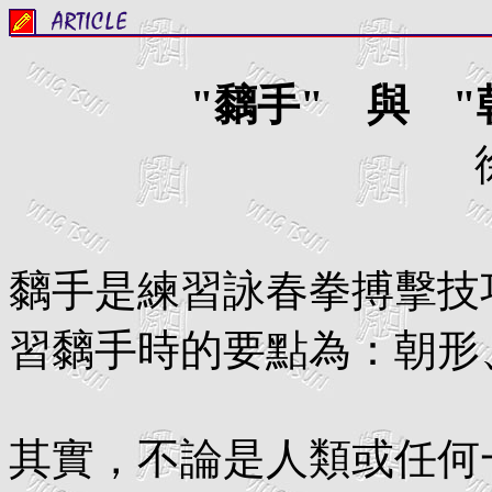
"黐手" 與 
黐手是練習詠春拳搏擊技
習黐手時的要點為：朝形
其實，不論是人類或任何