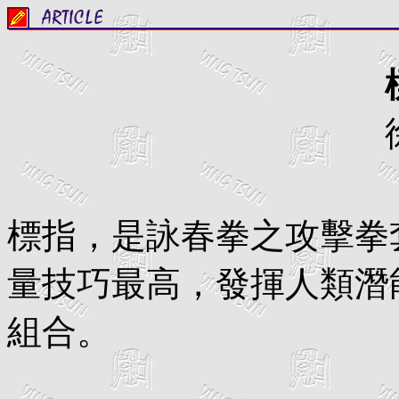
標指，是詠春拳之攻擊拳
量技巧最高，發揮人類潛
組合。